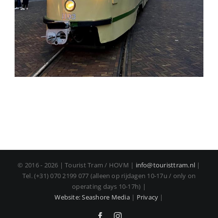
© 2016 - 2026 | Tourist Tram / HOVM |
info@touristtram.nl
|
Tel. (+31) 070 2199 077 (alleen op rijdagen 10-17u / only on
operating days 10-17h) |
Website: Seashore Media
|
Privacy
|
Facebook
Instagram